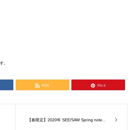
す。
RSS
Pin it
【春限定】2020年 SEE/SAW Spring note...