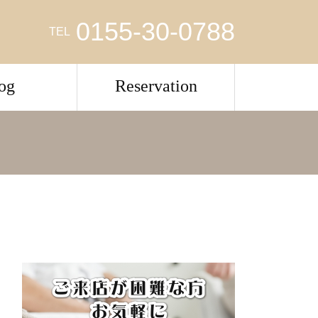
0155-30-0788
TEL
og
Reservation