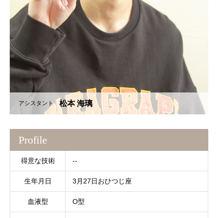
松本 海璃
アシスタント
Profile
得意な技術
--
生年月日
3月27日おひつじ座
血液型
O型