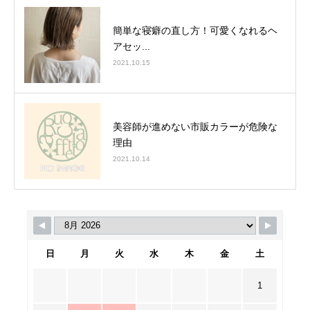
簡単な寝癖の直し方！可愛くなれるヘ
アセッ...
2021.10.15
美容師が進めない市販カラーが危険な
理由
2021.10.14
日
月
火
水
木
金
土
1