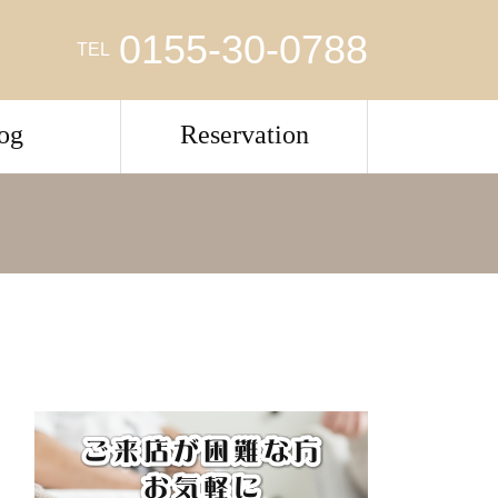
0155-30-0788
TEL
og
Reservation