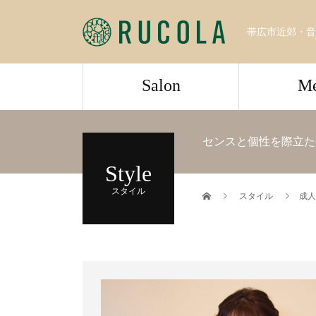
帯広市近郊・音
Salon
M
センスと個性を際立た
Style
スタイル
スタイル
成人