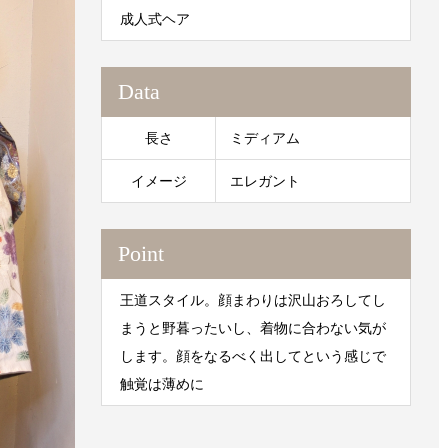
成人式ヘア
Data
長さ
ミディアム
イメージ
エレガント
Point
王道スタイル。顔まわりは沢山おろしてし
まうと野暮ったいし、着物に合わない気が
します。顔をなるべく出してという感じで
触覚は薄めに