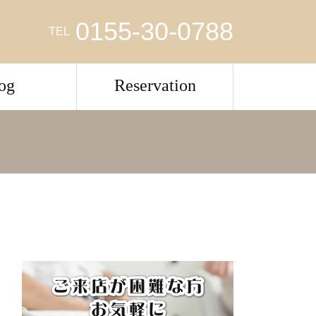
0155-30-0788
TEL
og
Reservation