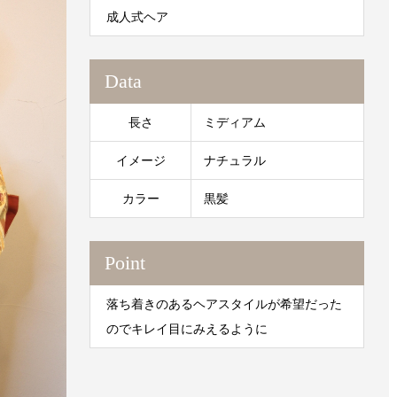
成人式ヘア
Data
長さ
ミディアム
イメージ
ナチュラル
カラー
黒髪
Point
落ち着きのあるヘアスタイルが希望だった
のでキレイ目にみえるように