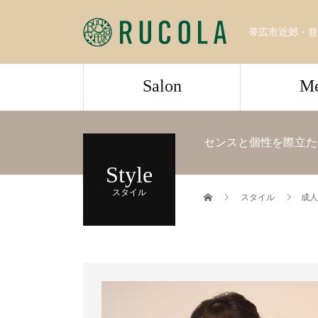
帯広市近郊・音
Salon
M
センスと個性を際立た
Style
スタイル
スタイル
成人