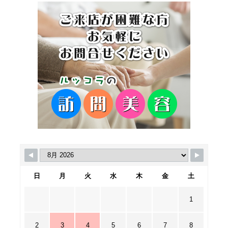
日
月
火
水
木
金
土
1
2
3
4
5
6
7
8