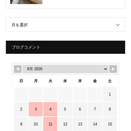
月を選択
ブログコメント
日
月
火
水
木
金
土
1
2
3
4
5
6
7
8
9
10
11
12
13
14
15