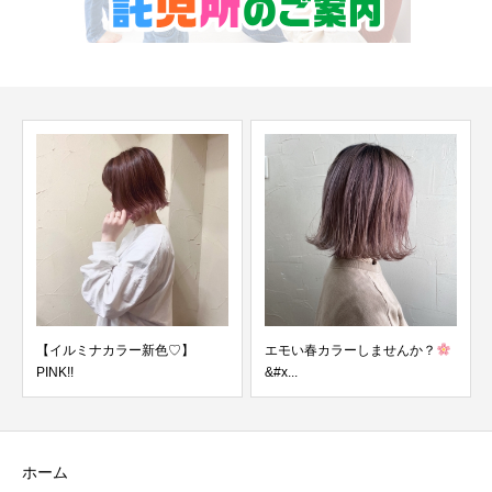
【イルミナカラー新色♡】
エモい春カラーしませんか？
要注
PINK!!
&#x...
ン
ホーム