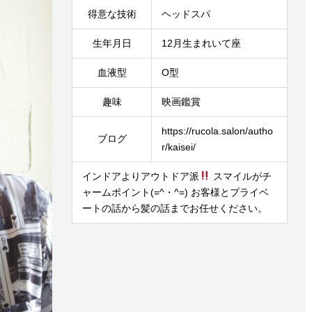
得意な技術
ヘッドスパ
生年月日
12月生まれいて座
血液型
O型
趣味
映画鑑賞
https://rucola.salon/autho
ブログ
r/kaisei/
インドアよりアウトドア派
スマイルがチ
ャームポイント(=^・^=) お客様とプライベ
ートの話から髪の話までお任せください。