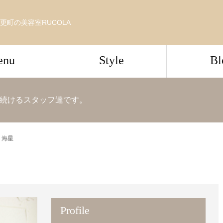
更町の美容室RUCOLA
enu
Style
Bl
続けるスタッフ達です。
 海星
Profile