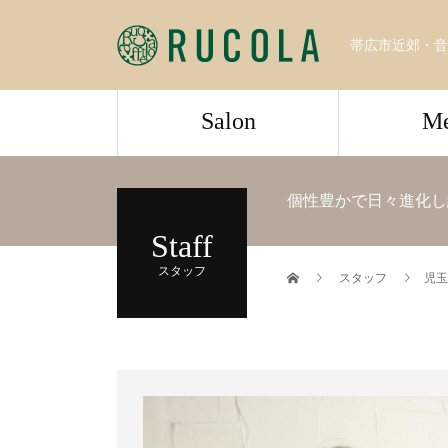
帯広市近郊・音
Salon
M
個性豊かで日々進化し
Staff
スタッフ
スタッフ
児玉