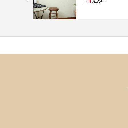
ス
完成&...