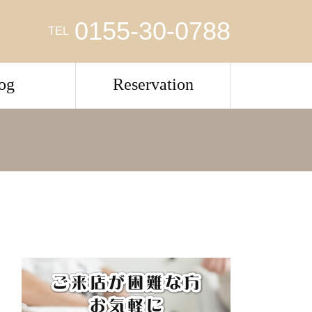
0155-30-0788
TEL
og
Reservation