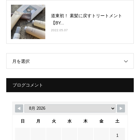
道東初！ 素髪に戻すトリートメント
【BY...
2022.05.07
月を選択
ブログコメント
日
月
火
水
木
金
土
1