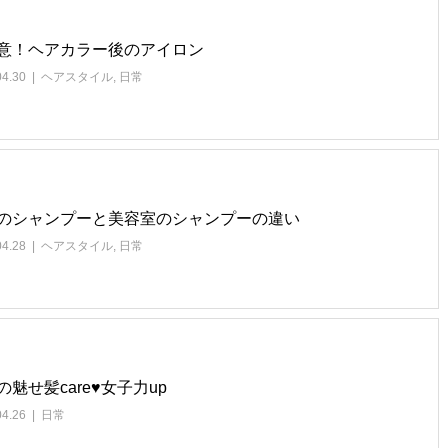
意！ヘアカラー後のアイロン
04.30
ヘアスタイル
,
日常
のシャンプーと美容室のシャンプーの違い
04.28
ヘアスタイル
,
日常
の魅せ髪care♥女子力up
04.26
日常