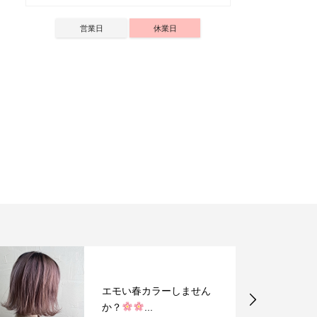
営業日
休業日
エモい春カラーしません
か？
...