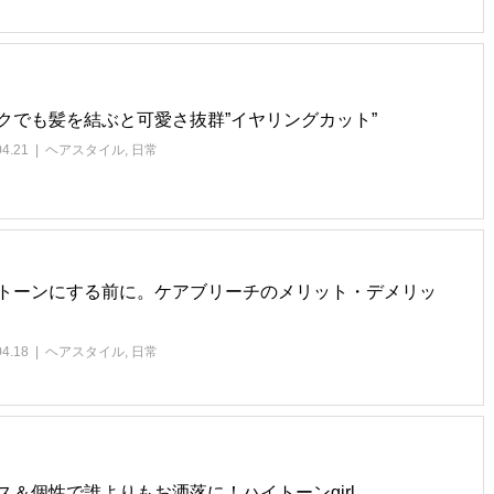
クでも髪を結ぶと可愛さ抜群”イヤリングカット”
04.21
ヘアスタイル
,
日常
トーンにする前に。ケアブリーチのメリット・デメリッ
04.18
ヘアスタイル
,
日常
ス＆個性で誰よりもお洒落に！ハイトーンgirl