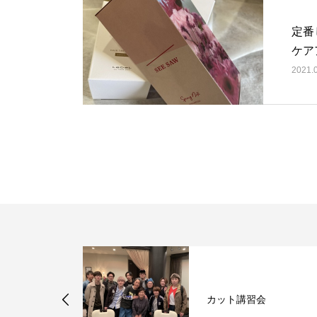
定番
ケア
2021.
や女優さんも
モロッカンオ
カット講習会
量...