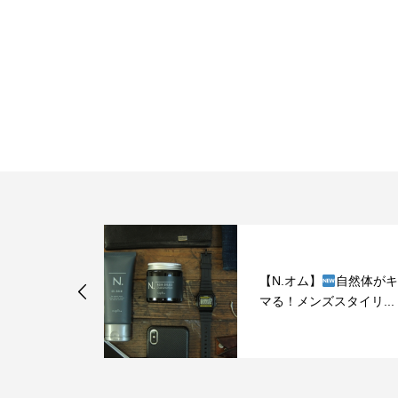
【N.オム】
自然体がキ
マる！メンズスタイリ...