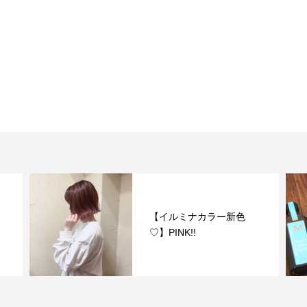
【イルミナカラー新色
♡】PINK!!