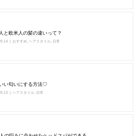
人と欧米人の髪の違いって？
05.14
おすすめ
,
ヘアスタイル
,
日常
いい匂いにする方法♡
05.13
ヘアスタイル
,
日常
1人の悩みに合わせたヘッドスパができる