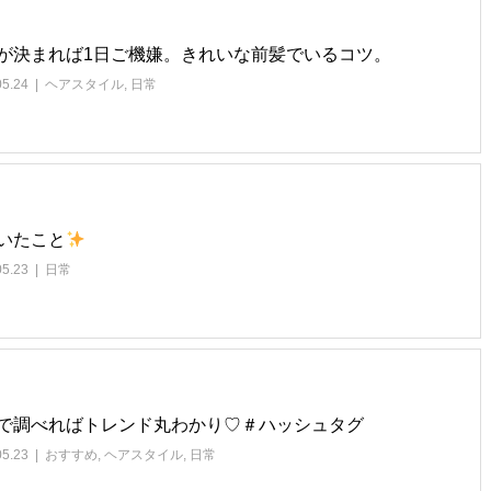
が決まれば1日ご機嫌。きれいな前髪でいるコツ。
05.24
ヘアスタイル
,
日常
いたこと
05.23
日常
で調べればトレンド丸わかり♡＃ハッシュタグ
05.23
おすすめ
,
ヘアスタイル
,
日常