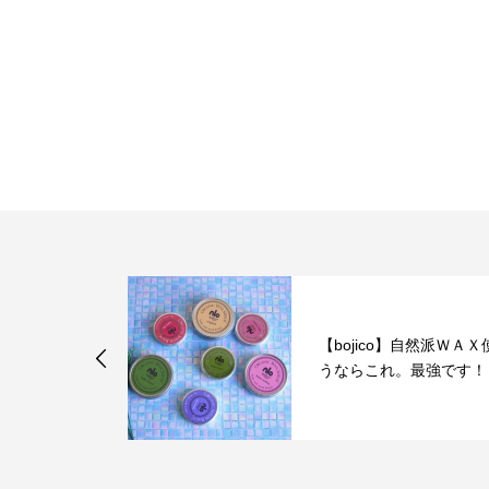
ico】自然派ＷＡＸ使
2020年
成人式
これ。最強です！