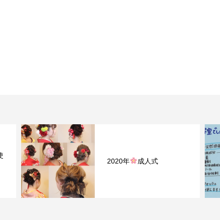
【バイオペースト】イン
フルエンザ予防の歯磨き
使ってみた&#x...