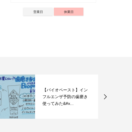
営業日
休業日
”イケてるメンズパー
マ”10スタイル～スタイリ
スト伊藤編～