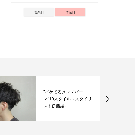
営業日
休業日
”イケてるメンズパー
マ”10スタイル～スタイリ
スト伊藤編～