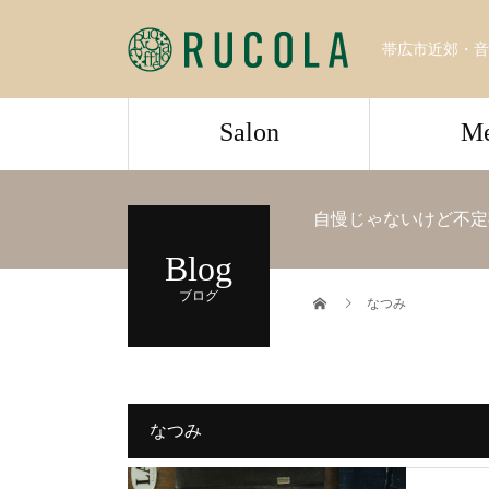
帯広市近郊・音
Salon
M
自慢じゃないけど不定
Blog
ブログ
なつみ
なつみ