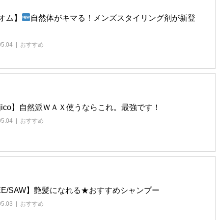
.オム】
自然体がキマる！メンズスタイリング剤が新登
05.04
おすすめ
ojico】自然派ＷＡＸ使うならこれ。最強です！
05.04
おすすめ
EE/SAW】艶髪になれる★おすすめシャンプー
05.03
おすすめ