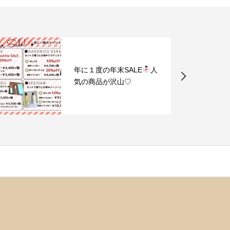
年に１度の年末SALE
人
気の商品が沢山♡