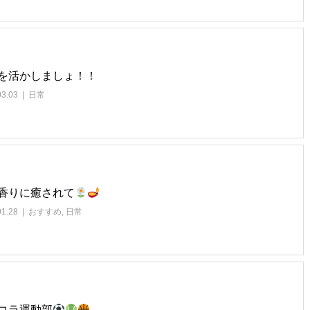
を活かしましょ！！
03.03
日常
香りに癒されて
01.28
おすすめ
,
日常
コラ運動部