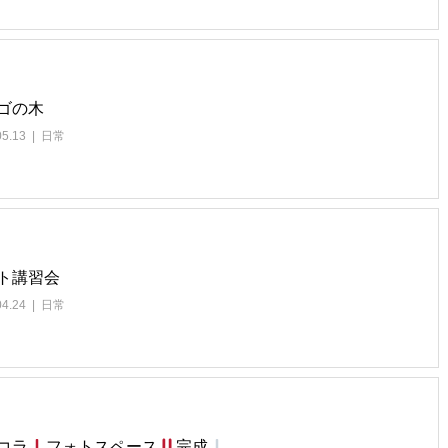
ゴの木
05.13
日常
ト講習会
04.24
日常
コラ
フォトスペース
完成