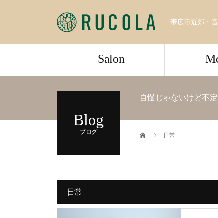
帯広市近郊・音
Salon
M
自慢じゃないけど不定
Blog
ブログ
日常
日常