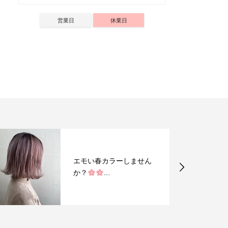
営業日
休業日
エモい春カラーしません
か？
...