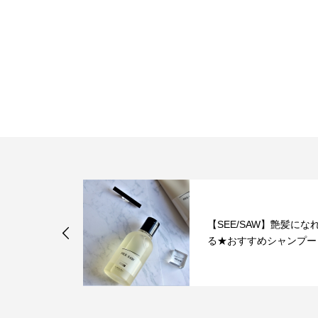
 ホワイトリ
【SEE/SAW】艶髪にな
ーズ
る★おすすめシャンプー