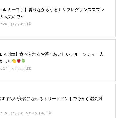
ieufaミーファ】香りながら守るＵＶフレグランススプレ
大人気のワケ
05.26
おすすめ
,
日常
ＥＡtrico】食べられるお茶？おいしいフルーツティー入
ました
05.17
おすすめ
,
日常
おすすめ♡美髪になれるトリートメントで今から湿気対
05.15
おすすめ
,
ヘアスタイル
,
日常