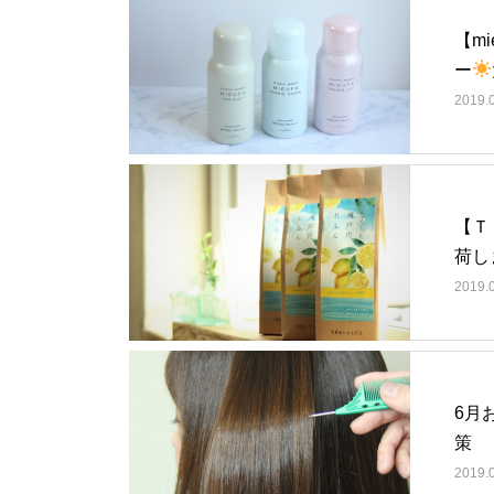
【m
ー
2019.
【Ｔ
荷し
2019.
6月
策
2019.