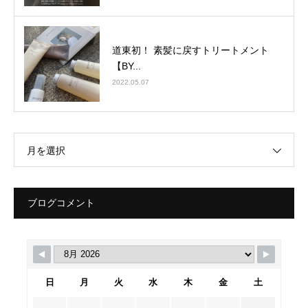
道東初！ 素髪に戻すトリートメント
【BY...
2022.05.07
月を選択
ブログコメント
日
月
火
水
木
金
土