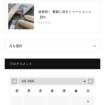
道東初！ 素髪に戻すトリートメント
【BY...
2022.05.07
月を選択
ブログコメント
日
月
火
水
木
金
土
1