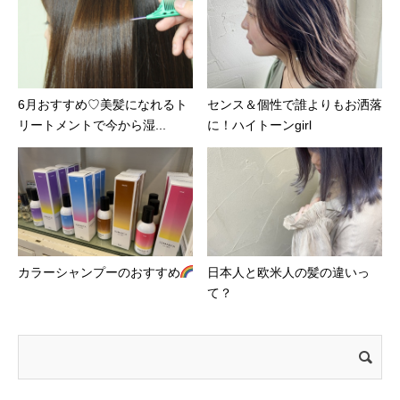
6月おすすめ♡美髪になれるト
センス＆個性で誰よりもお洒落
リートメントで今から湿...
に！ハイトーンgirl
カラーシャンプーのおすすめ
日本人と欧米人の髪の違いっ
て？
検
索: