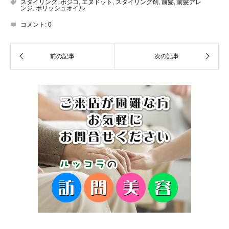
スタイリング
,
ボジコ
,
エヌドット
,
スタイリング剤
,
前髪
,
前髪アレ
ンジ
,
ポリッシュオイル
コメント:
0