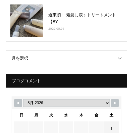
道東初！ 素髪に戻すトリートメント
【BY...
2022.05.07
月を選択
ブログコメント
日
月
火
水
木
金
土
1