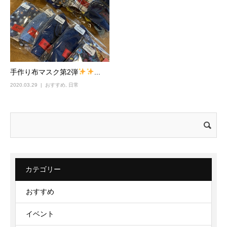
手作り布マスク第2弾
...
2020.03.29
おすすめ
,
日常
検
索:
カテゴリー
おすすめ
イベント