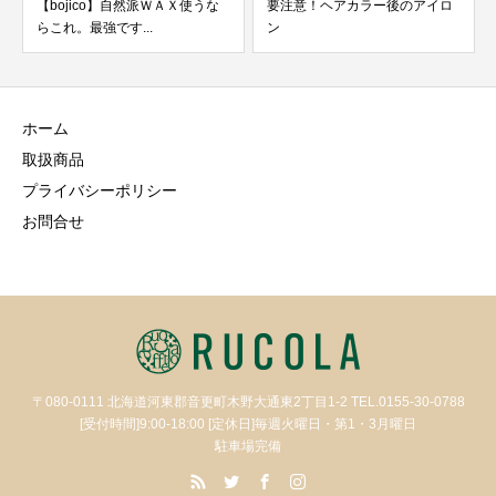
【bojico】自然派ＷＡＸ使うな
要注意！ヘアカラー後のアイロ
らこれ。最強です...
ン
ホーム
取扱商品
プライバシーポリシー
お問合せ
〒080-0111 北海道河東郡音更町木野大通東2丁目1-2 TEL.0155-30-0788
[受付時間]9:00-18:00 [定休日]毎週火曜日・第1・3月曜日
駐車場完備