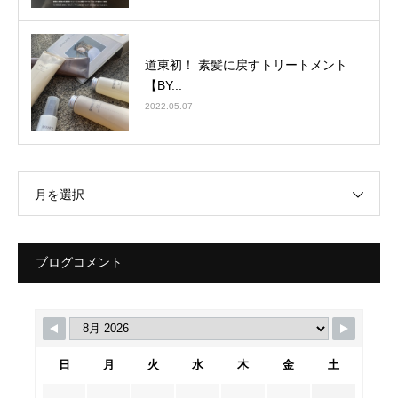
道東初！ 素髪に戻すトリートメント
【BY...
2022.05.07
月を選択
ブログコメント
日
月
火
水
木
金
土