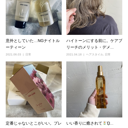
意外としていた…NGナイトル
ハイトーンにする前に。ケアブ
ーティーン
リーチのメリット・デメ...
2021.06.03
日常
2021.04.18
ヘアスタイル
,
日常
定番じゃないとこがいい。プレ
いい香りに癒されて
ᾩ...