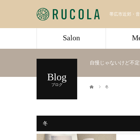
帯広市近郊・音
Salon
M
自慢じゃないけど不定
Blog
ブログ
冬
冬