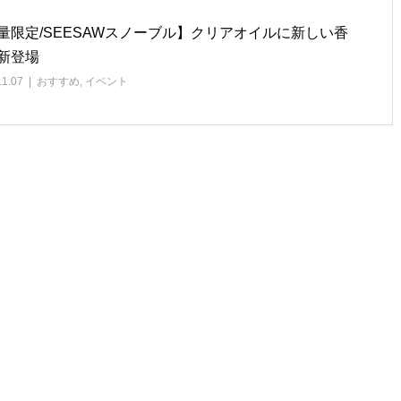
量限定/SEESAWスノーブル】クリアオイルに新しい香
新登場
11.07
おすすめ
,
イベント