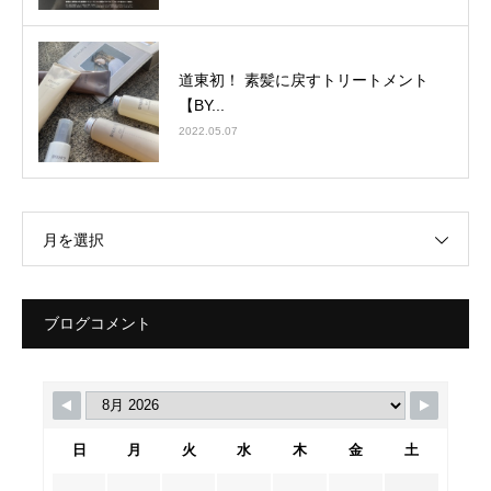
道東初！ 素髪に戻すトリートメント
【BY...
2022.05.07
月を選択
ブログコメント
日
月
火
水
木
金
土