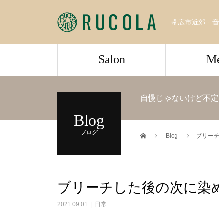
帯広市近郊・音
Salon
M
自慢じゃないけど不定
Blog
ブログ
Blog
ブリー
ブリーチした後の次に染
2021.09.01
日常