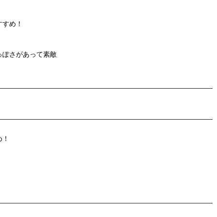
すすめ！
っぽさがあって素敵
め！