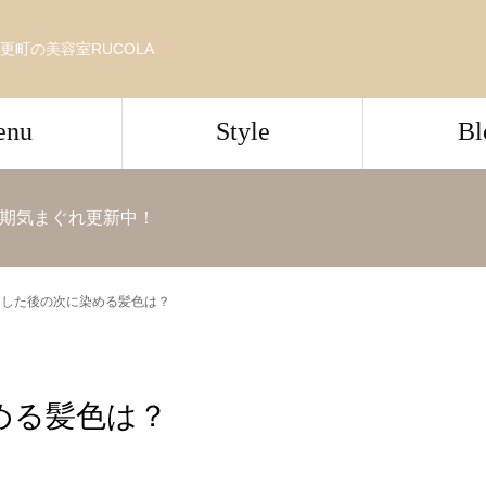
更町の美容室RUCOLA
enu
Style
Bl
期気まぐれ更新中！
チした後の次に染める髪色は？
める髪色は？