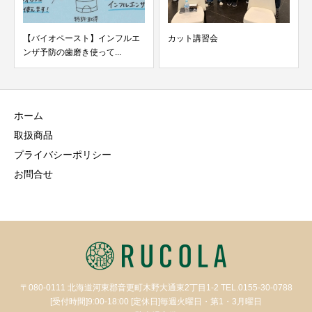
エ
カット講習会
【bojico】自然派ＷＡＸ使うな
らこれ。最強です...
ホーム
取扱商品
プライバシーポリシー
お問合せ
〒080-0111 北海道河東郡音更町木野大通東2丁目1-2 TEL.0155-30-0788
[受付時間]9:00-18:00 [定休日]毎週火曜日・第1・3月曜日