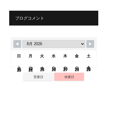
ブログコメント
日
月
火
水
木
金
土
1
2
3
4
5
6
7
8
9
10
11
12
13
14
15
16
17
18
19
20
21
22
23
24
25
26
27
28
29
30
31
営業日
休業日