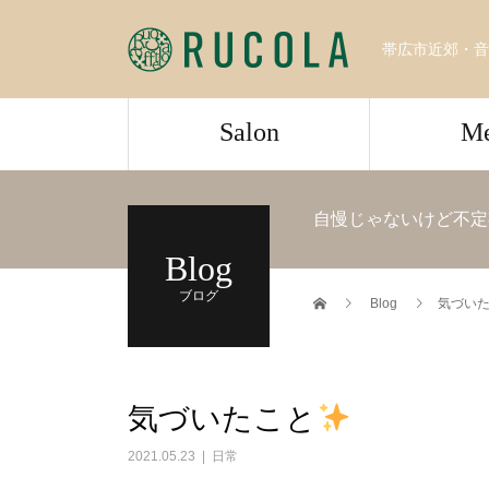
帯広市近郊・音
Salon
M
自慢じゃないけど不定
Blog
ブログ
Blog
気づい
気づいたこと
2021.05.23
日常