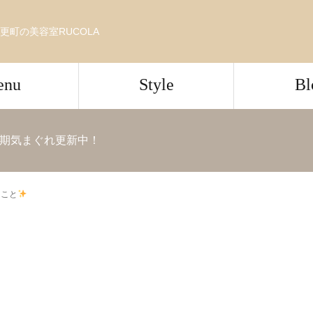
更町の美容室RUCOLA
enu
Style
Bl
期気まぐれ更新中！
たこと