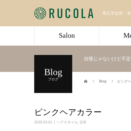
帯広市近郊・音
Salon
M
自慢じゃないけど不定
Blog
ブログ
Blog
ピンク
ピンクヘアカラー
2020.03.01
ヘアスタイル
,
日常